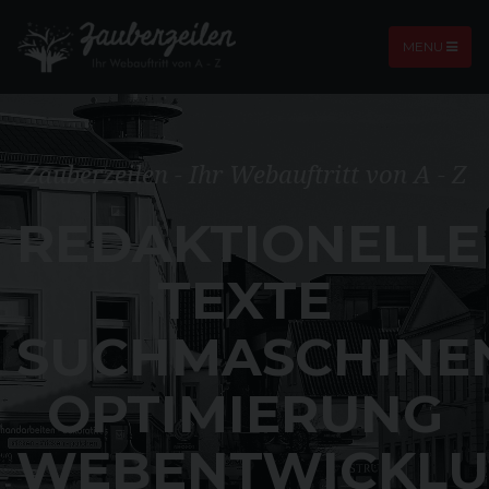
MENU
Zauberzeilen - Ihr Webauftritt von A - Z
REDAKTIONELLE
TEXTE
SUCHMASCHINE
OPTIMIERUNG
WEBENTWICKL